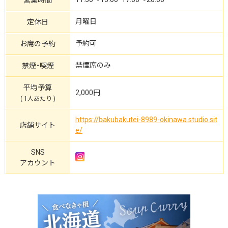
月曜日
定休日
予約可
お席の予約
禁煙席のみ
禁煙・喫煙
平均予算
2,000円
( 1人あたり )
https://bakubakutei-8989-okinawa.studio.sit
店舗サイト
e/
SNS
アカウント