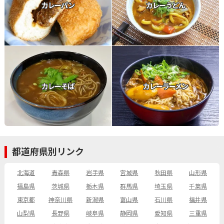
カレーパン
カレーうどん
カレーそば
カレーラーメン
都道府県別リンク
北海道
青森県
岩手県
宮城県
秋田県
山形県
福島県
茨城県
栃木県
群馬県
埼玉県
千葉県
東京都
神奈川県
新潟県
富山県
石川県
福井県
山梨県
長野県
岐阜県
静岡県
愛知県
三重県