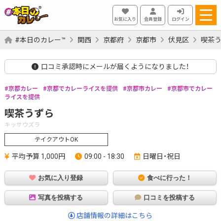
お気に入り
会員登録
ログイン
#本日のカレー™
関西
京都府
京都市
伏見区
喫茶
口コミ承認時にメールが届くようになりました！
京都カレー
京都でカレーライスを提供
京都市カレー
京都市でカレー
ライスを提供
喫茶うずら
キッサウズラ
テイクアウトOK
平均予算 1,000円
09:00 - 18:30
日曜日・祝日
お気に入り登録
食べに行った！
写真を投稿する
口コミを投稿する
店舗情報の詳細はこちら