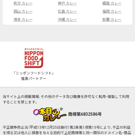
枚方 カレー
神戸 カレー
姫路 カレー
岡山 カレー
広島 カレー
福岡 カレー
博多 カレー
沖縄 カレー
那覇 カレー
「ニッポンフードシフト」
推進パートナー
当サイト上の掲載情報、その他のデータ及び画像を許可なく転用・複製して利用
することを禁じます。
商標第6832586号
不正競争防止法（平成13年12月25日施行）第2条第1項第13号により、不正の利益
を得る又は他人に損害を与える目的で上記商標等と同一類似のドメイン名・商品