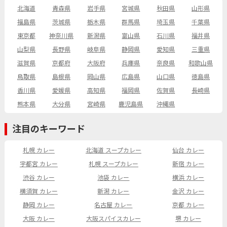
北海道
青森県
岩手県
宮城県
秋田県
山形県
福島県
茨城県
栃木県
群馬県
埼玉県
千葉県
東京都
神奈川県
新潟県
富山県
石川県
福井県
山梨県
長野県
岐阜県
静岡県
愛知県
三重県
滋賀県
京都府
大阪府
兵庫県
奈良県
和歌山県
鳥取県
島根県
岡山県
広島県
山口県
徳島県
香川県
愛媛県
高知県
福岡県
佐賀県
長崎県
熊本県
大分県
宮崎県
鹿児島県
沖縄県
注目のキーワード
札幌 カレー
北海道 スープカレー
仙台 カレー
宇都宮 カレー
札幌 スープカレー
新宿 カレー
渋谷 カレー
池袋 カレー
横浜 カレー
横須賀 カレー
新潟 カレー
金沢 カレー
静岡 カレー
名古屋 カレー
京都 カレー
大阪 カレー
大阪スパイスカレー
堺 カレー