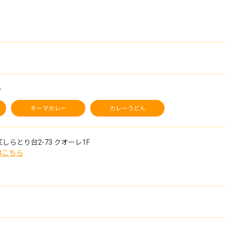
ー
キーマカレー
カレーうどん
しらとり台2-73
クオーレ1F
はこちら