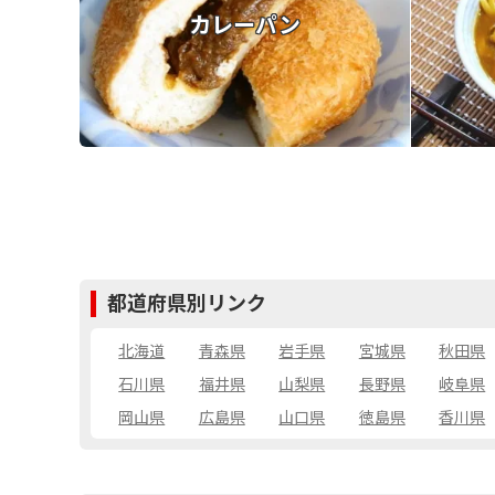
カレーパン
都道府県別リンク
北海道
青森県
岩手県
宮城県
秋田県
石川県
福井県
山梨県
長野県
岐阜県
岡山県
広島県
山口県
徳島県
香川県