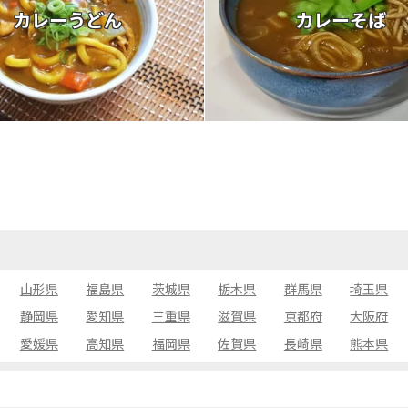
カレーうどん
カレーそば
山形県
福島県
茨城県
栃木県
群馬県
埼玉県
静岡県
愛知県
三重県
滋賀県
京都府
大阪府
愛媛県
高知県
福岡県
佐賀県
長崎県
熊本県