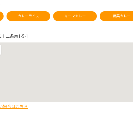
ー
カレーライス
キーマカレー
野菜カレー
二条東1-5-1
い場合はこちら