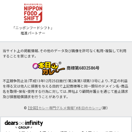
「ニッポンフードシフト」
推進パートナー
当サイト上の掲載情報、その他のデータ及び画像を許可なく転用・複製して利用
することを禁じます。
商標第6832586号
不正競争防止法（平成13年12月25日施行）第2条第1項第13号により、不正の利益
を得る又は他人に損害を与える目的で上記商標等と同一類似のドメイン名・商品
名を取得・保有・使用する行為に対しては、弊社より顧問弁護士を通じて差止請求
及び損害賠償請求を行うことがあります。
©
【全国】カレー専門グルメ情報「#本日のカレー」
（新）