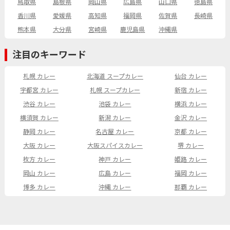
鳥取県
島根県
岡山県
広島県
山口県
徳島県
香川県
愛媛県
高知県
福岡県
佐賀県
長崎県
熊本県
大分県
宮崎県
鹿児島県
沖縄県
注目のキーワード
札幌 カレー
北海道 スープカレー
仙台 カレー
宇都宮 カレー
札幌 スープカレー
新宿 カレー
渋谷 カレー
池袋 カレー
横浜 カレー
横須賀 カレー
新潟 カレー
金沢 カレー
静岡 カレー
名古屋 カレー
京都 カレー
大阪 カレー
大阪スパイスカレー
堺 カレー
枚方 カレー
神戸 カレー
姫路 カレー
岡山 カレー
広島 カレー
福岡 カレー
博多 カレー
沖縄 カレー
那覇 カレー