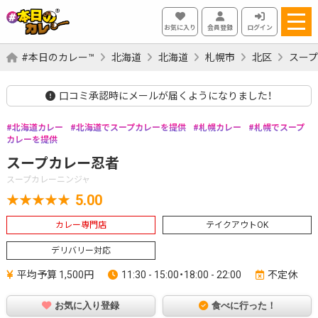
お気に入り
会員登録
ログイン
#本日のカレー™
北海道
北海道
札幌市
北区
スー
口コミ承認時にメールが届くようになりました！
北海道カレー
北海道でスープカレーを提供
札幌カレー
札幌でスープ
カレーを提供
スープカレー忍者
スープカレーニンジャ
5.00
カレー専門店
テイクアウトOK
デリバリー対応
平均予算 1,500円
11:30 - 15:00・18:00 - 22:00
不定休
お気に入り登録
食べに行った！