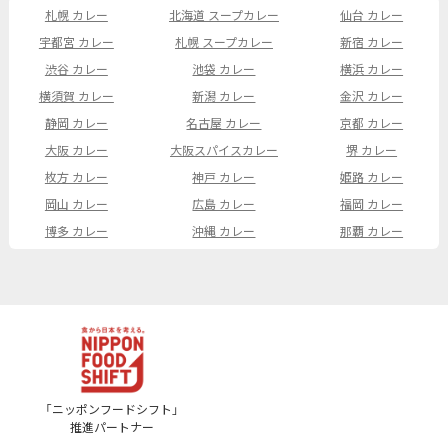
札幌 カレー
北海道 スープカレー
仙台 カレー
宇都宮 カレー
札幌 スープカレー
新宿 カレー
渋谷 カレー
池袋 カレー
横浜 カレー
横須賀 カレー
新潟 カレー
金沢 カレー
静岡 カレー
名古屋 カレー
京都 カレー
大阪 カレー
大阪スパイスカレー
堺 カレー
枚方 カレー
神戸 カレー
姫路 カレー
岡山 カレー
広島 カレー
福岡 カレー
博多 カレー
沖縄 カレー
那覇 カレー
「ニッポンフードシフト」
推進パートナー