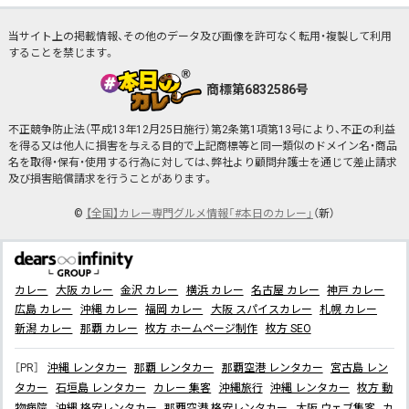
当サイト上の掲載情報、その他のデータ及び画像を許可なく転用・複製して利用
することを禁じます。
商標第6832586号
不正競争防止法（平成13年12月25日施行）第2条第1項第13号により、不正の利益
を得る又は他人に損害を与える目的で上記商標等と同一類似のドメイン名・商品
名を取得・保有・使用する行為に対しては、弊社より顧問弁護士を通じて差止請求
及び損害賠償請求を行うことがあります。
©
【全国】カレー専門グルメ情報「#本日のカレー」
（新）
カレー
大阪 カレー
金沢 カレー
横浜 カレー
名古屋 カレー
神戸 カレー
広島 カレー
沖縄 カレー
福岡 カレー
大阪 スパイスカレー
札幌 カレー
新潟 カレー
那覇 カレー
枚方 ホームページ制作
枚方 SEO
［PR］
沖縄 レンタカー
那覇 レンタカー
那覇空港 レンタカー
宮古島 レン
タカー
石垣島 レンタカー
カレー 集客
沖縄旅行
沖縄 レンタカー
枚方 動
物病院
沖縄 格安レンタカー
那覇空港 格安レンタカー
大阪 ウェブ集客
カ