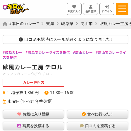
お気に入り
会員登録
ログイン
#本日のカレー™
東海
岐阜県
高山市
欧風カレー工房 
口コミ承認時にメールが届くようになりました！
岐阜カレー
岐阜でカレーライスを提供
高山カレー
高山でカレーライ
スを提供
欧風カレー工房 チロル
オウフウカレーコウボウ チロル
カレー専門店
平均予算 1,350円
11:30～16:00
水曜日（1～3月冬季休業）
お気に入り登録
食べに行った！
写真を投稿する
口コミを投稿する