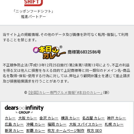
「ニッポンフードシフト」
推進パートナー
当サイト上の掲載情報、その他のデータ及び画像を許可なく転用・複製して利用
することを禁じます。
商標第6832586号
不正競争防止法（平成13年12月25日施行）第2条第1項第13号により、不正の利益
を得る又は他人に損害を与える目的で上記商標等と同一類似のドメイン名・商品
名を取得・保有・使用する行為に対しては、弊社より顧問弁護士を通じて差止請求
及び損害賠償請求を行うことがあります。
©
【全国】カレー専門グルメ情報「#本日のカレー」
（新）
カレー
大阪 カレー
金沢 カレー
横浜 カレー
名古屋 カレー
神戸 カレー
広島 カレー
沖縄 カレー
福岡 カレー
大阪 スパイスカレー
札幌 カレー
新潟 カレー
那覇 カレー
枚方 ホームページ制作
枚方 SEO