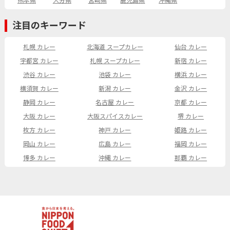
熊本県
大分県
宮崎県
鹿児島県
沖縄県
注目のキーワード
札幌 カレー
北海道 スープカレー
仙台 カレー
宇都宮 カレー
札幌 スープカレー
新宿 カレー
渋谷 カレー
池袋 カレー
横浜 カレー
横須賀 カレー
新潟 カレー
金沢 カレー
静岡 カレー
名古屋 カレー
京都 カレー
大阪 カレー
大阪スパイスカレー
堺 カレー
枚方 カレー
神戸 カレー
姫路 カレー
岡山 カレー
広島 カレー
福岡 カレー
博多 カレー
沖縄 カレー
那覇 カレー