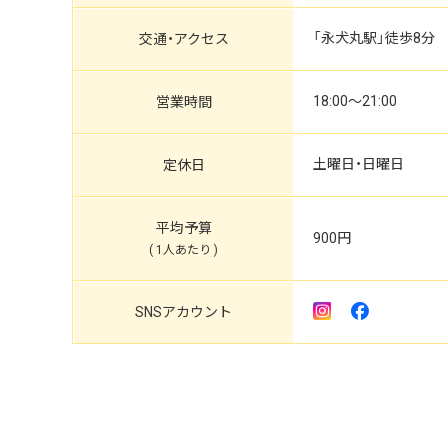
「永犬丸駅」徒歩8分
交通
・
アクセス
18:00～21:00
営業時間
土曜日・日曜日
定休日
平均予算
900円
( 1人あたり )
SNS
アカウント