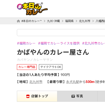
#本日のカレー™
九州・沖縄
福岡県
北九州市
八幡西
福岡カレー
福岡でカレーライスを提供
北九州市カレ
かばやんのカレー屋さん
カバヤンノカレーヤサン
カレー専門店
テイクアウトOK
当店の1人あたり平均予算
900円
地域
北九州市
最寄り駅
永犬丸駅
から
500m
（徒歩8
店舗トップ
写真