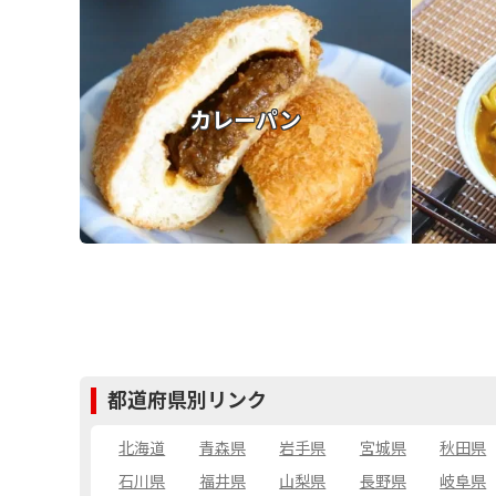
カレーパン
都道府県別リンク
北海道
青森県
岩手県
宮城県
秋田県
石川県
福井県
山梨県
長野県
岐阜県