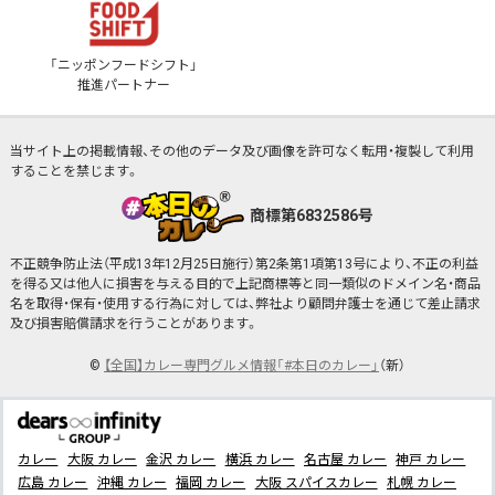
「ニッポンフードシフト」
推進パートナー
当サイト上の掲載情報、その他のデータ及び画像を許可なく転用・複製して利用
することを禁じます。
商標第6832586号
不正競争防止法（平成13年12月25日施行）第2条第1項第13号により、不正の利益
を得る又は他人に損害を与える目的で上記商標等と同一類似のドメイン名・商品
名を取得・保有・使用する行為に対しては、弊社より顧問弁護士を通じて差止請求
及び損害賠償請求を行うことがあります。
©
【全国】カレー専門グルメ情報「#本日のカレー」
（新）
カレー
大阪 カレー
金沢 カレー
横浜 カレー
名古屋 カレー
神戸 カレー
広島 カレー
沖縄 カレー
福岡 カレー
大阪 スパイスカレー
札幌 カレー