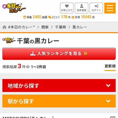
お気に入り
会員登録
ログイン
2492
178
15043
掲載
店舗
口コミ
件
写真
枚
#本日のカレー™
関東
千葉県
黒カレー
千葉
黒カレー
の
人気ランキングを見る
3
更新順
検索結果
件中
1～3件目
地域から探す
駅から探す
カレーのジャンルを絞り込む