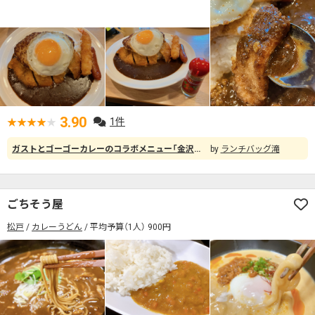
検索する
3.90
1件
ガストとゴーゴーカレーのコラボメニュー「金沢元気盛りカレー」を食べてきました。目玉焼き・ハンバーグ・海老フライ・ソーセージ・うすカツがのった、ボリューミーで濃厚な黒カレー。別添のハバネロペッパーを加えて辛さを調整できます。ライス大盛・特盛も値段が変わらず、とにかくガッツリ食べられます。ただしカレールーは増量不可で、ライス特盛だと「もうちょっとルーが欲しい」という感じはありました。
ランチバッグ滝
ごちそう屋
松戸
カレーうどん
平均予算（1人） 900円