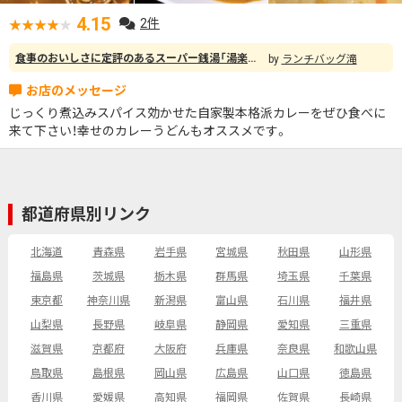
4.15
2件
食事のおいしさに定評のあるスーパー銭湯「湯楽の里」で、お風呂上りに「黒カレーそば」の大盛りを注文。びっくりするほど大きい器で出てきます。 食べきれるか不安になるくらいでしたが、旨味たっぷりでほどほどの辛さ、とろっとした黒カレーのスープで食べるそばは、まさに「カレー好きのためのカレーそば」。量は多かったですが最後まで堪能し、スープも全部飲み干しました。 ちなみに同行した子供（幼児）は「お子さまカレー」を注文。セットで付いてくるアメリカンドッグをカレーにつけてカレー味にしたり、楽しんで食べていました。
ランチバッグ滝
じっくり煮込みスパイス効かせた自家製本格派カレーをぜひ食べに
来て下さい！幸せのカレーうどんもオススメです。
都道府県別リンク
北海道
青森県
岩手県
宮城県
秋田県
山形県
福島県
茨城県
栃木県
群馬県
埼玉県
千葉県
東京都
神奈川県
新潟県
富山県
石川県
福井県
山梨県
長野県
岐阜県
静岡県
愛知県
三重県
滋賀県
京都府
大阪府
兵庫県
奈良県
和歌山県
鳥取県
島根県
岡山県
広島県
山口県
徳島県
香川県
愛媛県
高知県
福岡県
佐賀県
長崎県