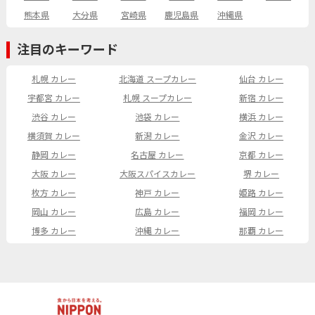
熊本県
大分県
宮崎県
鹿児島県
沖縄県
注目のキーワード
札幌 カレー
北海道 スープカレー
仙台 カレー
宇都宮 カレー
札幌 スープカレー
新宿 カレー
渋谷 カレー
池袋 カレー
横浜 カレー
横須賀 カレー
新潟 カレー
金沢 カレー
静岡 カレー
名古屋 カレー
京都 カレー
大阪 カレー
大阪スパイスカレー
堺 カレー
枚方 カレー
神戸 カレー
姫路 カレー
岡山 カレー
広島 カレー
福岡 カレー
博多 カレー
沖縄 カレー
那覇 カレー