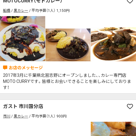
MOTOCURRY（モトカレー）
席の予約可
駅から徒歩5分以内
船橋
黒カレー
平均予算（1人） 1,150円
カレーのジャンルを絞り込む
無料駐車場あり
1人でも入りやすいお店
席の予約可
駅から徒歩5分以内
モーニングあり
ランチあり
夜10時以降も営業
無料駐車場あり
1人でも入りやすいお店
年中無休
5名以上の団体歓迎
テイクアウトOK
モーニングあり
ランチあり
夜10時以降も営業
デリバリー対応
禁煙席のみ
喫煙席あり
年中無休
5名以上の団体歓迎
テイクアウトOK
カウンター席あり
テーブル席あり
テラス席あり
デリバリー対応
禁煙席のみ
喫煙席あり
テラス席ペット可
子連れ・赤ちゃんOK
2017年3月に千葉県北習志野にオープンしました、、カレー専門店
カウンター席あり
テーブル席あり
テラス席あり
MOTO CURRYです。皆様とお会いできることを楽しみにしておりま
カレー専門店
辛さが選べるお店
す！
テラス席ペット可
子連れ・赤ちゃんOK
キッズメニューあり
ポイント貯まる・使える
カレー専門店
辛さが選べるお店
カード決済可
電子マネー決済可
ガスト 市川国分店
キッズメニューあり
ポイント貯まる・使える
市川
黒カレー
平均予算（1人） 900円
#本日のカレー見た！で特典あり
カード決済可
電子マネー決済可
検索する
#本日のカレー見た！で特典あり