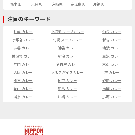
熊本県
大分県
宮崎県
鹿児島県
沖縄県
注目のキーワード
札幌 カレー
北海道 スープカレー
仙台 カレー
宇都宮 カレー
札幌 スープカレー
新宿 カレー
渋谷 カレー
池袋 カレー
横浜 カレー
横須賀 カレー
新潟 カレー
金沢 カレー
静岡 カレー
名古屋 カレー
京都 カレー
大阪 カレー
大阪スパイスカレー
堺 カレー
枚方 カレー
神戸 カレー
姫路 カレー
岡山 カレー
広島 カレー
福岡 カレー
博多 カレー
沖縄 カレー
那覇 カレー