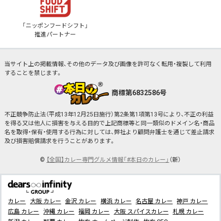
「ニッポンフードシフト」
推進パートナー
当サイト上の掲載情報、その他のデータ及び画像を許可なく転用・複製して利用
することを禁じます。
商標第6832586号
不正競争防止法（平成13年12月25日施行）第2条第1項第13号により、不正の利益
を得る又は他人に損害を与える目的で上記商標等と同一類似のドメイン名・商品
名を取得・保有・使用する行為に対しては、弊社より顧問弁護士を通じて差止請求
及び損害賠償請求を行うことがあります。
©
【全国】カレー専門グルメ情報「#本日のカレー」
（新）
カレー
大阪 カレー
金沢 カレー
横浜 カレー
名古屋 カレー
神戸 カレー
広島 カレー
沖縄 カレー
福岡 カレー
大阪 スパイスカレー
札幌 カレー