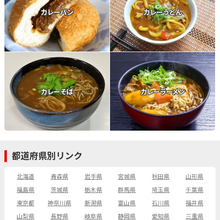
カレーパン
カレーうどん
カレーそば
カレーラーメン
都道府県別リンク
北海道
青森県
岩手県
宮城県
秋田県
山形県
福島県
茨城県
栃木県
群馬県
埼玉県
千葉県
東京都
神奈川県
新潟県
富山県
石川県
福井県
山梨県
長野県
岐阜県
静岡県
愛知県
三重県