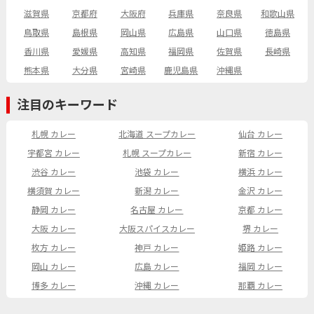
滋賀県
京都府
大阪府
兵庫県
奈良県
和歌山県
鳥取県
島根県
岡山県
広島県
山口県
徳島県
香川県
愛媛県
高知県
福岡県
佐賀県
長崎県
熊本県
大分県
宮崎県
鹿児島県
沖縄県
注目のキーワード
札幌 カレー
北海道 スープカレー
仙台 カレー
宇都宮 カレー
札幌 スープカレー
新宿 カレー
渋谷 カレー
池袋 カレー
横浜 カレー
横須賀 カレー
新潟 カレー
金沢 カレー
静岡 カレー
名古屋 カレー
京都 カレー
大阪 カレー
大阪スパイスカレー
堺 カレー
枚方 カレー
神戸 カレー
姫路 カレー
岡山 カレー
広島 カレー
福岡 カレー
博多 カレー
沖縄 カレー
那覇 カレー