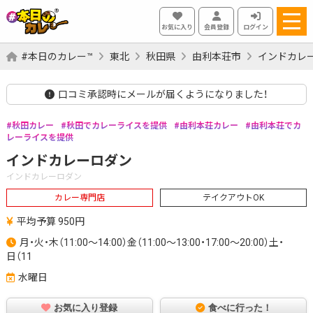
お気に入り
会員登録
ログイン
#本日のカレー™
東北
秋田県
由利本荘市
インドカレ
口コミ承認時にメールが届くようになりました！
秋田カレー
秋田でカレーライスを提供
由利本荘カレー
由利本荘でカ
レーライスを提供
インドカレーロダン
インドカレーロダン
カレー専門店
テイクアウトOK
平均予算 950円
月・火・木（11:00～14:00）金（11:00～13:00・17:00～20:00）土・
日（11
水曜日
お気に入り登録
食べに行った！