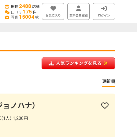
2488
掲載
店舗
175
口コミ
件
お気に入り
無料会員登録
ログイン
15004
写真
枚
人気ランキングを見る
更新順
マジョノハナ）
1人） 1,200円