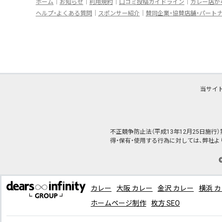
ホーム
お知らせ
利用規約
口コミ投稿ガイドライン
カレー店か
ヘルプ・よくある質問
スポンサー紹介
賛同企業・協賛店舗・パート
当サイ
不正競争防止法（平成13年12月25日施
得・保有・使用する行為に対しては、弊社
カレー
大阪 カレー
金沢 カレー
横浜 
ホームページ制作
枚方 SEO