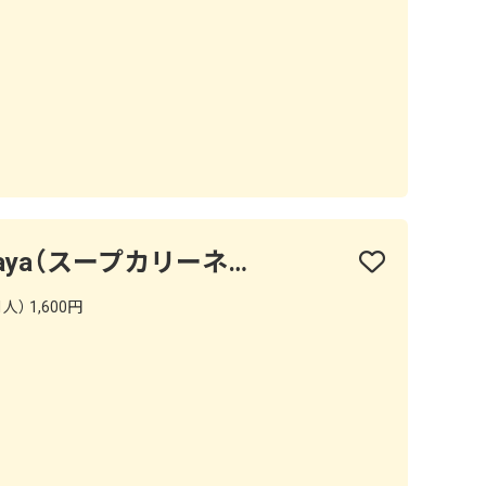
soupcurry neco Fukaya（スープカリーネコ フカヤ）
） 1,600円