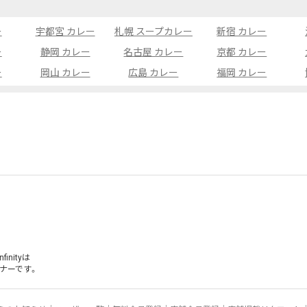
ー
宇都宮 カレー
札幌 スープカレー
新宿 カレー
ー
静岡 カレー
名古屋 カレー
京都 カレー
ー
岡山 カレー
広島 カレー
福岡 カレー
inityは
ナー
です。