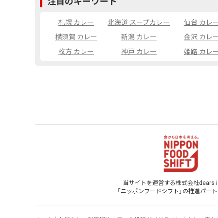
注目のキーワード
札幌 カレー
北海道 スープカレー
仙台 カレ
横須賀 カレー
新潟 カレー
金沢 カレ
枚方 カレー
神戸 カレー
姫路 カレ
当サイトを運営する株式会社dears inf
「ニッポンフードシフト」
の
推進パート