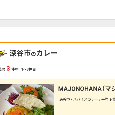
深谷市
カレー
の
3
結果
件中
1～3件目
MAJONOHANA（
深谷市
スパイスカレー
平均予算（