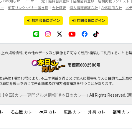
らのお知らせ
ユーザー一覧
無料会員登録
店舗会員登録
店舗掲載リクエスト
ナー
相互リンク・バナー置き場
会社概要
個人情報保護方針
SNS運用方針
メ
無料会員ログイン
店舗会員ログイン
ト上の掲載情報、その他のデータ及び画像を許可なく転用・複製して利用することを禁
商標第6832586号
行）第2条第1項第13号により、不正の利益を得る又は他人に損害を与える目的で上記
より顧問弁護士を通じて差止請求及び損害賠償請求を行うことがあります。
©
【全国】カレー専門グルメ情報「#本日のカレー」
All Rights Reserved.
（新
カレー
名古屋 カレー
神戸 カレー
広島 カレー
沖縄 カレー
福岡 カレ