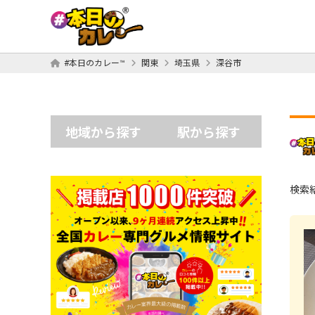
#本日のカレー™
関東
埼玉県
深谷市
地域から探す
駅から探す
検索