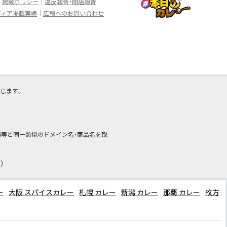
掲載ポリシー
違反報告・閉店報告
ディア掲載実績
広報へのお問い合わせ
じます。
商標等と同一類似のドメイン名・商品名を取
）
ー
大阪 スパイスカレー
札幌 カレー
新潟 カレー
那覇 カレー
枚方