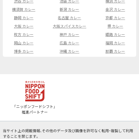
渋谷 カレー
池袋 カレー
横浜 カレー
横須賀 カレー
新潟 カレー
金沢 カレー
静岡 カレー
名古屋 カレー
京都 カレー
大阪 カレー
大阪スパイスカレー
堺 カレー
枚方 カレー
神戸 カレー
姫路 カレー
岡山 カレー
広島 カレー
福岡 カレー
博多 カレー
沖縄 カレー
那覇 カレー
「ニッポンフードシフト」
推進パートナー
当サイト上の掲載情報、その他のデータ及び画像を許可なく転用・複製して利用
することを禁じます。