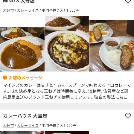
MIND’S 大分店
席の予約可
駅から徒歩5分以内
大分市
カレーライス
平均予算（1人） 1,500円
カレーのジャンルを絞り込む
無料駐車場あり
1人でも入りやすいお店
席の予約可
駅から徒歩5分以内
モーニングあり
ランチあり
夜10時以降も営業
無料駐車場あり
1人でも入りやすいお店
年中無休
5名以上の団体歓迎
テイクアウトOK
モーニングあり
ランチあり
夜10時以降も営業
デリバリー対応
禁煙席のみ
喫煙席あり
年中無休
5名以上の団体歓迎
テイクアウトOK
カウンター席あり
テーブル席あり
テラス席あり
デリバリー対応
禁煙席のみ
喫煙席あり
テラス席ペット可
子連れ・赤ちゃんOK
カウンター席あり
テーブル席あり
テラス席あり
カレー専門店
辛さが選べるお店
マインズのカレーは甘さと辛さを1スプーンで味わえる辛口カレーで
テラス席ペット可
子連れ・赤ちゃんOK
す。味の決め手となる玉ねぎは時期毎に変え、淡路産、佐賀産など契
キッズメニューあり
ポイント貯まる・使える
約農家直送のブランド玉ねぎを使用しています。独自の製法にもこ
カレー専門店
辛さが選べるお店
だわり、数種類の野菜を濃い飴色になるまで1週間かけて炒め、1/5ま
カード決済可
電子マネー決済可
で凝縮させることで、野菜本来の自然な甘さを引き出しています。し
キッズメニューあり
ポイント貯まる・使える
#本日のカレー見た！で特典あり
ばらくすると「すっきりした甘さ」が口全体に広がる「新感覚」のカレ
カレーハウス 大島屋
ーです。
カード決済可
電子マネー決済可
大分市
カレーライス
平均予算（1人） 950円
検索する
#本日のカレー見た！で特典あり