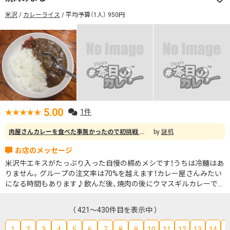
米沢
カレーライス
平均予算（1人） 950円
5.00
1件
肉屋さんカレーを食べた事無かったので初挑戦 正直めっちゃくちゃ美味かったです！ カレーにハマり、今では締めのカレーにしてます
謎机
米沢牛エキスがたっぷり入った自慢の締めメシです！うちは冷麺はあ
りません。グループの注文率は70%を越えます！カレー屋さんみたい
になる時間もあります♪飲んだ後、焼肉の後にウマスギルカレーです
よ～。
（ 421～430件目を表示中 ）
1
2
3
4
5
6
7
8
9
10
11
12
13
14
1