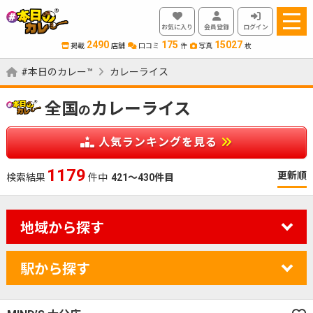
お気に入り
会員登録
ログイン
2490
175
15027
掲載
店舗
口コミ
件
写真
枚
#本日のカレー™
カレーライス
全国
カレーライス
の
人気ランキングを見る
1179
更新順
検索結果
件中
421～430件目
地域から探す
駅から探す
カレーのジャンルを絞り込む