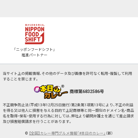
「ニッポンフードシフト」
推進パートナー
当サイト上の掲載情報、その他のデータ及び画像を許可なく転用・複製して利用
することを禁じます。
商標第6832586号
不正競争防止法（平成13年12月25日施行）第2条第1項第13号により、不正の利益
を得る又は他人に損害を与える目的で上記商標等と同一類似のドメイン名・商品
名を取得・保有・使用する行為に対しては、弊社より顧問弁護士を通じて差止請求
及び損害賠償請求を行うことがあります。
©
【全国】カレー専門グルメ情報「#本日のカレー」
（新）