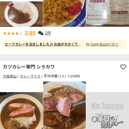
3.85
2件
ビーフカレーを注文しました🎶 お皿が大きくて驚きましたが食べてみるとルウもライスも量は丁度良く、美味しかったです✨ 店内は昔ながらの喫茶店のような雰囲気で、くつろぎついでに軽食に来ている方も多く【地元に愛されるお店】という感じがしました😌
Curry Buzz!!（カリーバズ）
カツカレー専門 シラカワ
大阪狭山
カレーライス
平均予算（1人） 1,600円