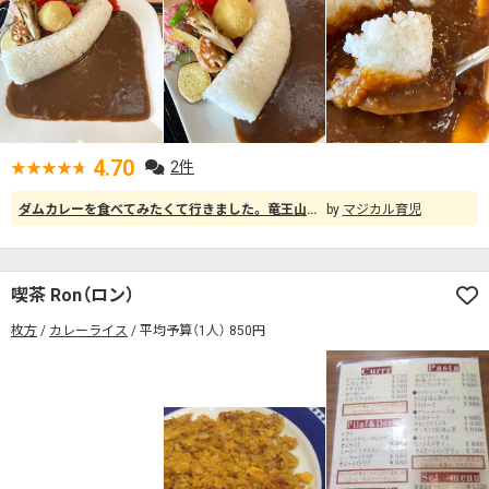
4.70
2件
ダムカレーを食べてみたくて行きました。 竜王山荘という建物内にあり、建物へ入って早速「燈々庵」へ入店。 スコップの形をした可愛いスプーンで、ダムカレーは全体的にボリュームたっぷりで大満足でした！ カレーは中辛くらいなので、辛口が苦手な方も食べられる辛さだと思います。 野菜が超新鮮で全て美味しくいただきました！また行きたいです。
マジカル育児
喫茶 Ron（ロン）
枚方
カレーライス
平均予算（1人） 850円