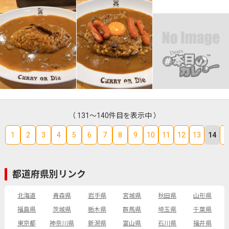
（ 131～140件目を表示中 ）
1
2
3
4
5
6
7
8
9
10
11
12
13
14
1
都道府県別リンク
北海道
青森県
岩手県
宮城県
秋田県
山形県
福島県
茨城県
栃木県
群馬県
埼玉県
千葉県
東京都
神奈川県
新潟県
富山県
石川県
福井県