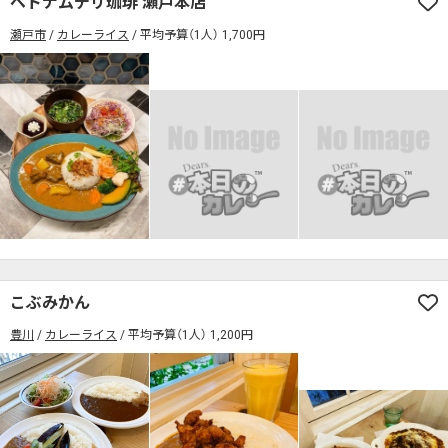
ベトナムデリ珈琲 瀬戸本店
席の予約可
駅から徒歩5分以内
瀬戸市
カレーライス
平均予算（1人） 1,700円
カレーのジャンルを絞り込む
無料駐車場あり
1人でも入りやすいお店
席の予約可
駅から徒歩5分以内
モーニングあり
ランチあり
夜10時以降も営業
無料駐車場あり
1人でも入りやすいお店
年中無休
5名以上の団体歓迎
テイクアウトOK
モーニングあり
ランチあり
夜10時以降も営業
デリバリー対応
禁煙席のみ
喫煙席あり
年中無休
5名以上の団体歓迎
テイクアウトOK
カウンター席あり
テーブル席あり
テラス席あり
デリバリー対応
禁煙席のみ
喫煙席あり
テラス席ペット可
子連れ・赤ちゃんOK
カウンター席あり
テーブル席あり
テラス席あり
カレー専門店
辛さが選べるお店
テラス席ペット可
子連れ・赤ちゃんOK
こぶみかん
キッズメニューあり
ポイント貯まる・使える
カレー専門店
辛さが選べるお店
豊川
カレーライス
平均予算（1人） 1,200円
カード決済可
電子マネー決済可
キッズメニューあり
ポイント貯まる・使える
#本日のカレー見た！で特典あり
カード決済可
電子マネー決済可
検索する
#本日のカレー見た！で特典あり