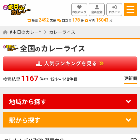
お気に入り
会員登録
ログイン
2492
178
15043
掲載
店舗
口コミ
件
写真
枚
#本日のカレー™
カレーライス
全国
カレーライス
の
人気ランキングを見る
1180
更新順
検索結果
件中
131～140件目
地域から探す
駅から探す
カレーのジャンルを絞り込む