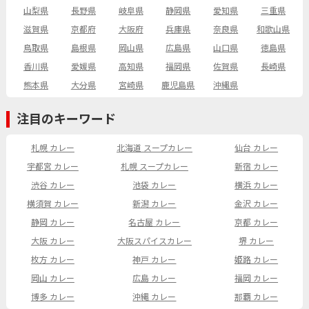
山梨県
長野県
岐阜県
静岡県
愛知県
三重県
滋賀県
京都府
大阪府
兵庫県
奈良県
和歌山県
鳥取県
島根県
岡山県
広島県
山口県
徳島県
香川県
愛媛県
高知県
福岡県
佐賀県
長崎県
熊本県
大分県
宮崎県
鹿児島県
沖縄県
注目のキーワード
札幌 カレー
北海道 スープカレー
仙台 カレー
宇都宮 カレー
札幌 スープカレー
新宿 カレー
渋谷 カレー
池袋 カレー
横浜 カレー
横須賀 カレー
新潟 カレー
金沢 カレー
静岡 カレー
名古屋 カレー
京都 カレー
大阪 カレー
大阪スパイスカレー
堺 カレー
枚方 カレー
神戸 カレー
姫路 カレー
岡山 カレー
広島 カレー
福岡 カレー
博多 カレー
沖縄 カレー
那覇 カレー