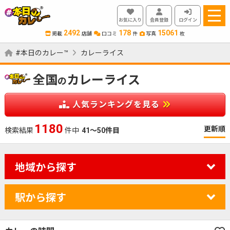
お気に入り
会員登録
ログイン
2492
178
15061
掲載
店舗
口コミ
件
写真
枚
#本日のカレー™
カレーライス
全国
カレーライス
の
人気ランキングを見る
1180
更新順
検索結果
件中
41～50件目
地域から探す
駅から探す
カレーのジャンルを絞り込む