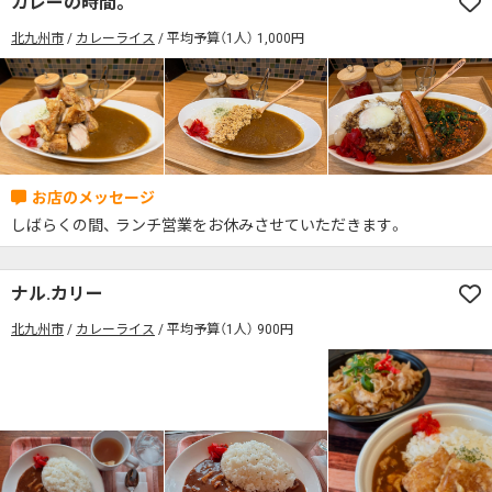
カレーの時間。
席の予約可
駅から徒歩5分以内
北九州市
カレーライス
平均予算（1人） 1,000円
カレーのジャンルを絞り込む
無料駐車場あり
1人でも入りやすいお店
席の予約可
駅から徒歩5分以内
モーニングあり
ランチあり
夜10時以降も営業
無料駐車場あり
1人でも入りやすいお店
年中無休
5名以上の団体歓迎
テイクアウトOK
モーニングあり
ランチあり
夜10時以降も営業
デリバリー対応
禁煙席のみ
喫煙席あり
年中無休
5名以上の団体歓迎
テイクアウトOK
カウンター席あり
テーブル席あり
テラス席あり
しばらくの間、 ランチ営業をお休みさせていただきます。
デリバリー対応
禁煙席のみ
喫煙席あり
テラス席ペット可
子連れ・赤ちゃんOK
カウンター席あり
テーブル席あり
テラス席あり
ナル.カリー
カレー専門店
辛さが選べるお店
テラス席ペット可
子連れ・赤ちゃんOK
北九州市
カレーライス
平均予算（1人） 900円
キッズメニューあり
ポイント貯まる・使える
カレー専門店
辛さが選べるお店
カード決済可
電子マネー決済可
キッズメニューあり
ポイント貯まる・使える
#本日のカレー見た！で特典あり
カード決済可
電子マネー決済可
検索する
#本日のカレー見た！で特典あり