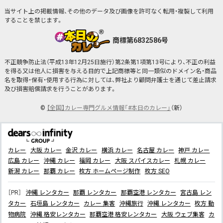
当サイト上の掲載情報、その他のデータ及び画像を許可なく転用・複製して利用
することを禁じます。
商標第6832586号
不正競争防止法（平成13年12月25日施行）第2条第1項第13号により、不正の利益
を得る又は他人に損害を与える目的で上記商標等と同一類似のドメイン名・商品
名を取得・保有・使用する行為に対しては、弊社より顧問弁護士を通じて差止請求
及び損害賠償請求を行うことがあります。
©
【全国】カレー専門グルメ情報「#本日のカレー」
（新）
カレー
大阪 カレー
金沢 カレー
横浜 カレー
名古屋 カレー
神戸 カレー
広島 カレー
沖縄 カレー
福岡 カレー
大阪 スパイスカレー
札幌 カレー
新潟 カレー
那覇 カレー
枚方 ホームページ制作
枚方 SEO
［PR］
沖縄 レンタカー
那覇 レンタカー
那覇空港 レンタカー
宮古島 レン
タカー
石垣島 レンタカー
カレー 集客
沖縄旅行
沖縄 レンタカー
枚方 動
物病院
沖縄 格安レンタカー
那覇空港 格安レンタカー
大阪 ウェブ集客
カ