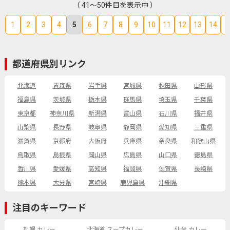
（ 41～50件目を表示中 ）
1
2
3
4
5
6
7
8
9
10
11
12
13
14
1
都道府県別リンク
北海道
青森県
岩手県
宮城県
秋田県
山形県
福島県
茨城県
栃木県
群馬県
埼玉県
千葉県
東京都
神奈川県
新潟県
富山県
石川県
福井県
山梨県
長野県
岐阜県
静岡県
愛知県
三重県
滋賀県
京都府
大阪府
兵庫県
奈良県
和歌山県
鳥取県
島根県
岡山県
広島県
山口県
徳島県
香川県
愛媛県
高知県
福岡県
佐賀県
長崎県
熊本県
大分県
宮崎県
鹿児島県
沖縄県
注目のキーワード
札幌 カレー
北海道 スープカレー
仙台 カレー