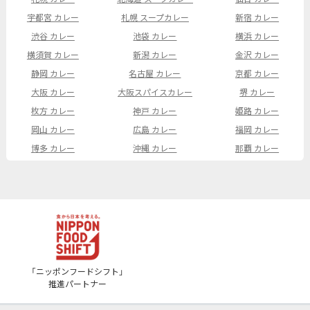
宇都宮 カレー
札幌 スープカレー
新宿 カレー
渋谷 カレー
池袋 カレー
横浜 カレー
横須賀 カレー
新潟 カレー
金沢 カレー
静岡 カレー
名古屋 カレー
京都 カレー
大阪 カレー
大阪スパイスカレー
堺 カレー
枚方 カレー
神戸 カレー
姫路 カレー
岡山 カレー
広島 カレー
福岡 カレー
博多 カレー
沖縄 カレー
那覇 カレー
「ニッポンフードシフト」
推進パートナー