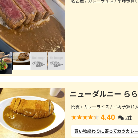
名古屋
カレーライス
平均予算（1
ニューダルニー ら
門真
カレーライス
平均予算（1人
4.40
2件