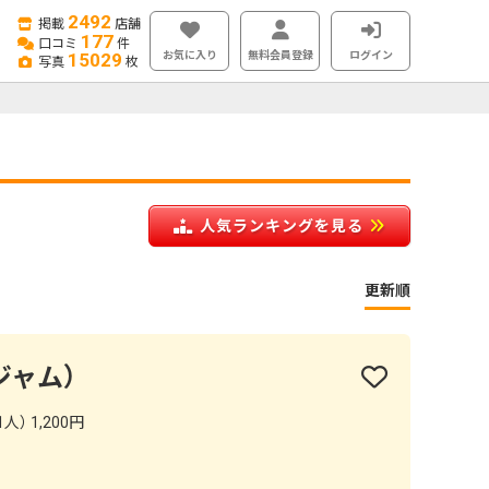
2492
掲載
店舗
177
口コミ
件
お気に入り
無料会員登録
ログイン
15029
写真
枚
人気ランキングを見る
更新順
ジャム）
人） 1,200円