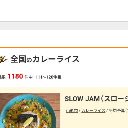
全国
カレーライス
の
1180
結果
件中
111～120件目
SLOW JAM（スロー
山形市
カレーライス
平均予算（1