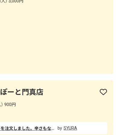
人） 3,000円
らぽーと門真店
） 900円
SYURA
買い物終わりに寄ってカツカレーを注文しました。 辛さもなく丁度よくてカツの揚げ具合も良かったです！ ルーはコクがあり美味しかったです！