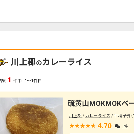
ス
川上郡
カレーライス
の
1
結果
件中
1～1件目
硫黄山MOKMOKベ
川上郡
カレーライス
平均予算（1
4.70
1件