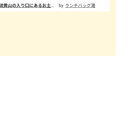
阿寒摩周国立公園内の観光名所、硫黄山の入り口にあるお土産屋さん。フードカウンターで注文した料理の店内飲食も可能です。今回は「チーズカレーパン」をテイクアウト注文。フライヤーで揚がっていくカレーパンを間近に見られ、気分もアガります。 パンの中にはたっぷりのチーズとカレー。チーズはモッツァレラ系で主張が強すぎず、しっかりとカレーがメインになったうえで、旨味が強化されています。 遠目に噴気孔を眺めつつ、一帯に硫黄の匂いが立ち込める中で食べていたので、他の地域で食べるカレーパンとは一線を画した独特な風味？が楽しめました。
ランチバッグ滝