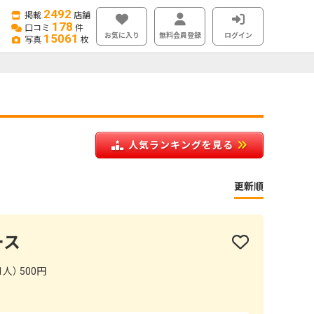
2492
掲載
店舗
178
口コミ
件
お気に入り
無料会員登録
ログイン
15061
写真
枚
人気ランキングを見る
更新順
ース
人） 500円