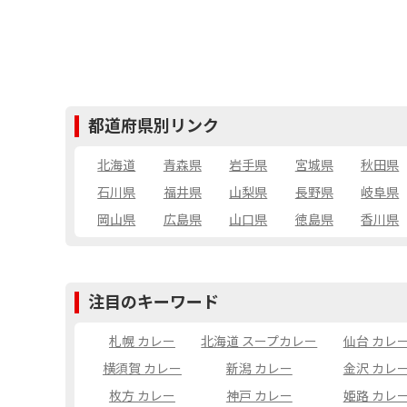
都道府県別リンク
北海道
青森県
岩手県
宮城県
秋田県
石川県
福井県
山梨県
長野県
岐阜県
岡山県
広島県
山口県
徳島県
香川県
注目のキーワード
札幌 カレー
北海道 スープカレー
仙台 カレ
横須賀 カレー
新潟 カレー
金沢 カレ
枚方 カレー
神戸 カレー
姫路 カレ