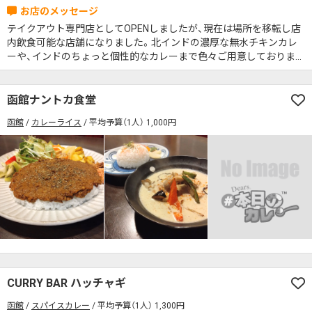
テイクアウト専門店としてOPENしましたが、現在は場所を移転し店
内飲食可能な店舗になりました。北インドの濃厚な無水チキンカレ
ーや、インドのちょっと個性的なカレーまで色々ご用意しておりま
す。元々中華のお店をやっていた為、中華なお惣菜やダルスと言う海
藻の塩を使った塩杏仁豆腐などもご用意しております。函館名物の
イカスミを使った無水チキンカレーもございます！
函館ナントカ食堂
函館
カレーライス
平均予算（1人） 1,000円
CURRY BAR ハッチャギ
函館
スパイスカレー
平均予算（1人） 1,300円