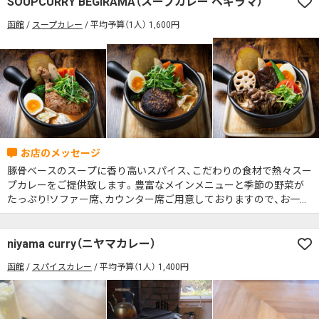
SOUPCURRY BEGIRAMA（スープカレー ベギラマ）
席の予約可
駅から徒歩5分以内
函館
スープカレー
平均予算（1人） 1,600円
カレーのジャンルを絞り込む
無料駐車場あり
1人でも入りやすいお店
席の予約可
駅から徒歩5分以内
モーニングあり
ランチあり
夜10時以降も営業
無料駐車場あり
1人でも入りやすいお店
年中無休
5名以上の団体歓迎
テイクアウトOK
モーニングあり
ランチあり
夜10時以降も営業
デリバリー対応
禁煙席のみ
喫煙席あり
年中無休
5名以上の団体歓迎
テイクアウトOK
カウンター席あり
テーブル席あり
テラス席あり
デリバリー対応
禁煙席のみ
喫煙席あり
テラス席ペット可
子連れ・赤ちゃんOK
豚骨ベースのスープに香り高いスパイス、こだわりの食材で熱々スー
プカレーをご提供致します。豊富なメインメニューと季節の野菜が
カウンター席あり
テーブル席あり
テラス席あり
カレー専門店
辛さが選べるお店
たっぷり!ソファー席、カウンター席ご用意しておりますので、お一人
テラス席ペット可
子連れ・赤ちゃんOK
様もご家族様もゆったりとお食事いただけます。辛さの調整やトッ
キッズメニューあり
ポイント貯まる・使える
ピング各種もご用意しております。お子様カレーもございますので、
カレー専門店
辛さが選べるお店
お子様と一緒のご来店もお待ちしております。
niyama curry（ニヤマカレー）
カード決済可
電子マネー決済可
キッズメニューあり
ポイント貯まる・使える
函館
スパイスカレー
平均予算（1人） 1,400円
#本日のカレー見た！で特典あり
カード決済可
電子マネー決済可
検索する
#本日のカレー見た！で特典あり