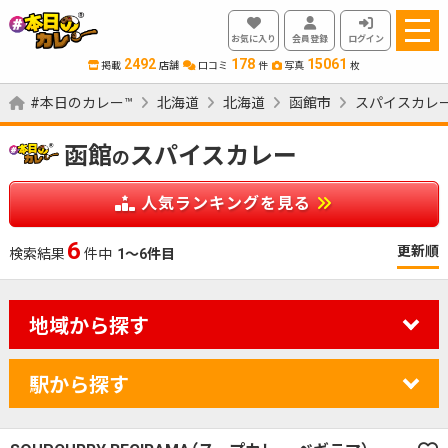
お気に入り
会員登録
ログイン
2492
178
15061
掲載
店舗
口コミ
件
写真
枚
#本日のカレー™
北海道
北海道
函館市
スパイスカレ
函館
スパイスカレー
の
人気ランキングを見る
6
更新順
検索結果
件中
1～6件目
地域から探す
駅から探す
カレーのジャンルを絞り込む