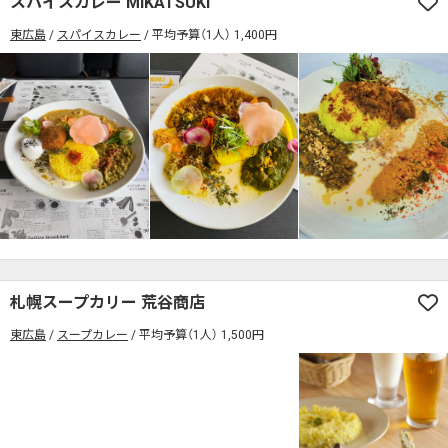
スパイスカレー MIKATSUKI
席の予約可
駅から徒歩5分以内
東広島
スパイスカレー
平均予算（1人） 1,400円
カレーのジャンルを絞り込む
無料駐車場あり
1人でも入りやすいお店
席の予約可
駅から徒歩5分以内
モーニングあり
ランチあり
夜10時以降も営業
無料駐車場あり
1人でも入りやすいお店
年中無休
5名以上の団体歓迎
テイクアウトOK
モーニングあり
ランチあり
夜10時以降も営業
デリバリー対応
禁煙席のみ
喫煙席あり
年中無休
5名以上の団体歓迎
テイクアウトOK
カウンター席あり
テーブル席あり
テラス席あり
デリバリー対応
禁煙席のみ
喫煙席あり
テラス席ペット可
子連れ・赤ちゃんOK
カウンター席あり
テーブル席あり
テラス席あり
カレー専門店
辛さが選べるお店
テラス席ペット可
子連れ・赤ちゃんOK
札幌スープカリー 荒谷商店
キッズメニューあり
ポイント貯まる・使える
カレー専門店
辛さが選べるお店
東広島
スープカレー
平均予算（1人） 1,500円
カード決済可
電子マネー決済可
キッズメニューあり
ポイント貯まる・使える
#本日のカレー見た！で特典あり
カード決済可
電子マネー決済可
検索する
#本日のカレー見た！で特典あり