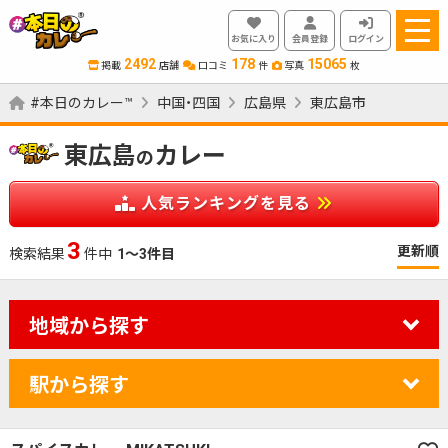
お気に入り
会員登録
ログイン
2492
178
15065
掲載
店舗
口コミ
件
写真
枚
#本日のカレー™
中国・四国
広島県
東広島市
東広島
カレー
の
人気ランキングを見る
3
更新順
検索結果
件中
1～3件目
地域から探す
駅から探す
カレーのジャンルを絞り込む