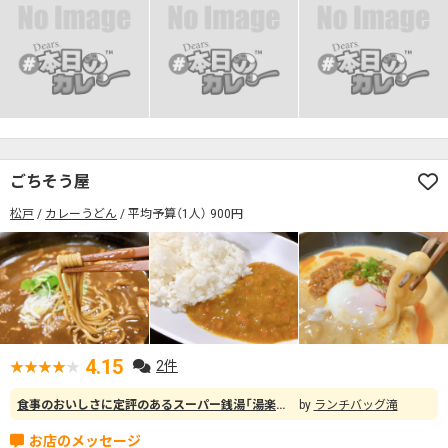
検索する
ごちそう屋
松戸
カレーうどん
平均予算（1人） 900円
4.15
2件
食事のおいしさに定評のあるスーパー銭湯「湯楽の里」で、お風呂上りに「黒カレーそば」の大盛りを注文。びっくりするほど大きい器で出てきます。 食べきれるか不安になるくらいでしたが、旨味たっぷりでほどほどの辛さ、とろっとした黒カレーのスープで食べるそばは、まさに「カレー好きのためのカレーそば」。量は多かったですが最後まで堪能し、スープも全部飲み干しました。 ちなみに同行した子供（幼児）は「お子さまカレー」を注文。セットで付いてくるアメリカンドッグをカレーにつけてカレー味にしたり、楽しんで食べていました。
ランチバッグ滝