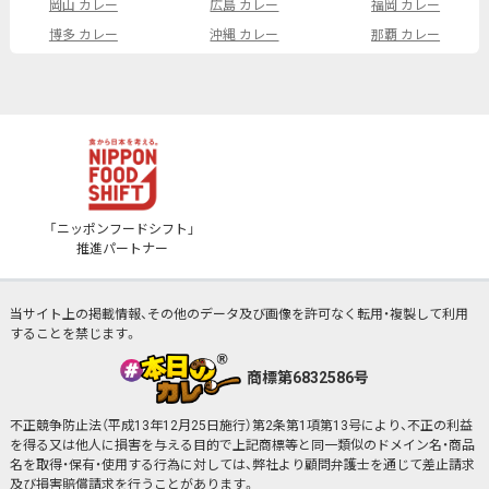
岡山 カレー
広島 カレー
福岡 カレー
博多 カレー
沖縄 カレー
那覇 カレー
「ニッポンフードシフト」
推進パートナー
当サイト上の掲載情報、その他のデータ及び画像を許可なく転用・複製して利用
することを禁じます。
商標第6832586号
不正競争防止法（平成13年12月25日施行）第2条第1項第13号により、不正の利益
を得る又は他人に損害を与える目的で上記商標等と同一類似のドメイン名・商品
名を取得・保有・使用する行為に対しては、弊社より顧問弁護士を通じて差止請求
及び損害賠償請求を行うことがあります。