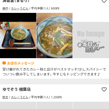
満留里（まるり）
席の予約可
駅から徒歩5分以内
神戸
カレーうどん
平均予算（1人） 800円
カレーのジャンルを絞り込む
無料駐車場あり
1人でも入りやすいお店
席の予約可
駅から徒歩5分以内
モーニングあり
ランチあり
夜10時以降も営業
無料駐車場あり
1人でも入りやすいお店
年中無休
5名以上の団体歓迎
テイクアウトOK
モーニングあり
ランチあり
夜10時以降も営業
デリバリー対応
禁煙席のみ
喫煙席あり
年中無休
5名以上の団体歓迎
テイクアウトOK
カウンター席あり
テーブル席あり
テラス席あり
デリバリー対応
禁煙席のみ
喫煙席あり
テラス席ペット可
子連れ・赤ちゃんOK
カウンター席あり
テーブル席あり
テラス席あり
カレー専門店
辛さが選べるお店
受け継がれてきたカレー粉と出汁がベストマッチ！少しスパイシーで
テラス席ペット可
子連れ・赤ちゃんOK
ついつい飲み干してしまいます。牛すじもトッピングできます♪
キッズメニューあり
ポイント貯まる・使える
カレー専門店
辛さが選べるお店
カード決済可
電子マネー決済可
ゆでぞう 楠葉店
キッズメニューあり
ポイント貯まる・使える
#本日のカレー見た！で特典あり
枚方
カレーうどん
平均予算（1人） 1,200円
カード決済可
電子マネー決済可
検索する
#本日のカレー見た！で特典あり