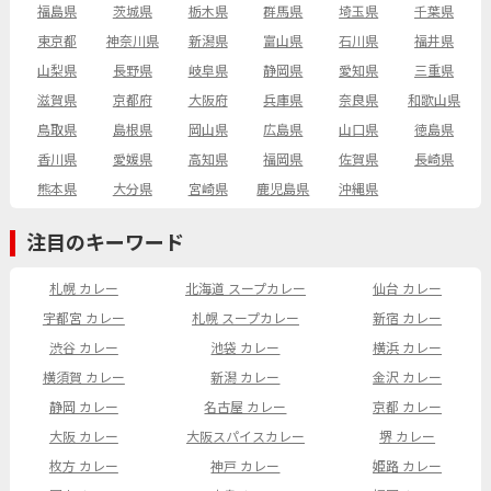
福島県
茨城県
栃木県
群馬県
埼玉県
千葉県
東京都
神奈川県
新潟県
富山県
石川県
福井県
山梨県
長野県
岐阜県
静岡県
愛知県
三重県
滋賀県
京都府
大阪府
兵庫県
奈良県
和歌山県
鳥取県
島根県
岡山県
広島県
山口県
徳島県
香川県
愛媛県
高知県
福岡県
佐賀県
長崎県
熊本県
大分県
宮崎県
鹿児島県
沖縄県
注目のキーワード
札幌 カレー
北海道 スープカレー
仙台 カレー
宇都宮 カレー
札幌 スープカレー
新宿 カレー
渋谷 カレー
池袋 カレー
横浜 カレー
横須賀 カレー
新潟 カレー
金沢 カレー
静岡 カレー
名古屋 カレー
京都 カレー
大阪 カレー
大阪スパイスカレー
堺 カレー
枚方 カレー
神戸 カレー
姫路 カレー