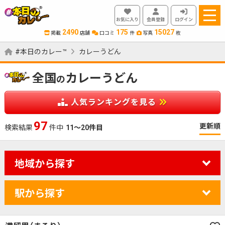
お気に入り
会員登録
ログイン
2490
175
15027
掲載
店舗
口コミ
件
写真
枚
#本日のカレー™
カレーうどん
全国
カレーうどん
の
人気ランキングを見る
97
更新順
検索結果
件中
11～20件目
地域から探す
駅から探す
カレーのジャンルを絞り込む