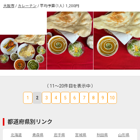
大阪市
カレーナン
平均予算（1人） 1,200円
（ 11～20件目を表示中 ）
1
2
3
4
5
6
7
8
9
10
都道府県別リンク
北海道
青森県
岩手県
宮城県
秋田県
山形県