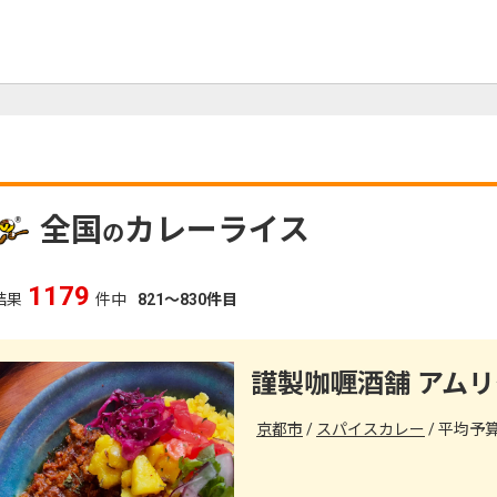
全国
カレーライス
の
1179
結果
件中
821～830件目
謹製咖喱酒舗 アムリ
京都市
スパイスカレー
平均予算（