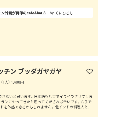
砺波駅から徒歩5分ほど、モノトーン外観が目印のcafe&bar SUNTRICK。スタッフさんがメニュー選びを丁寧にサポートしてくれるので、初訪問でも安心。接客もとても気持ちがいいので気づけば常連です(^^) スパイスの香りが漂う店内BGMもオシャレで、のんびり過ごせます。昼はスパイスカレー専門店、夜はバルとしてもクラフトビールやお酒の種が豊富で“カレー飲み”できるのがオススメです！ 最駐車場もできて行きやすくなりました。
くにひろし
ッチン ブッダガヤガヤ
1人） 1,400円
できないと思います。日本語も片言でイライラさせてしま
トランにやってきたと思ってくだされば幸いです。右手で
きるかもしれません。 北インドの料理人と南
ターリーもミールスもお召し上がりいただけます。