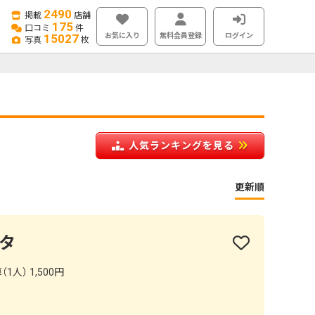
2490
掲載
店舗
175
口コミ
件
お気に入り
無料会員登録
ログイン
15027
写真
枚
人気ランキングを見る
更新順
タ
1人） 1,500円