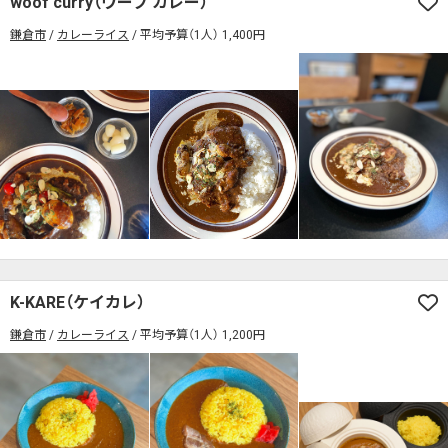
woof curry（ウーフ カレー）
席の予約可
駅から徒歩5分以内
鎌倉市
カレーライス
平均予算（1人） 1,400円
カレーのジャンルを絞り込む
無料駐車場あり
1人でも入りやすいお店
席の予約可
駅から徒歩5分以内
モーニングあり
ランチあり
夜10時以降も営業
無料駐車場あり
1人でも入りやすいお店
年中無休
5名以上の団体歓迎
テイクアウトOK
モーニングあり
ランチあり
夜10時以降も営業
デリバリー対応
禁煙席のみ
喫煙席あり
年中無休
5名以上の団体歓迎
テイクアウトOK
カウンター席あり
テーブル席あり
テラス席あり
デリバリー対応
禁煙席のみ
喫煙席あり
テラス席ペット可
子連れ・赤ちゃんOK
カウンター席あり
テーブル席あり
テラス席あり
カレー専門店
辛さが選べるお店
テラス席ペット可
子連れ・赤ちゃんOK
K-KARE（ケイカレ）
キッズメニューあり
ポイント貯まる・使える
カレー専門店
辛さが選べるお店
鎌倉市
カレーライス
平均予算（1人） 1,200円
カード決済可
電子マネー決済可
キッズメニューあり
ポイント貯まる・使える
#本日のカレー見た！で特典あり
カード決済可
電子マネー決済可
検索する
#本日のカレー見た！で特典あり