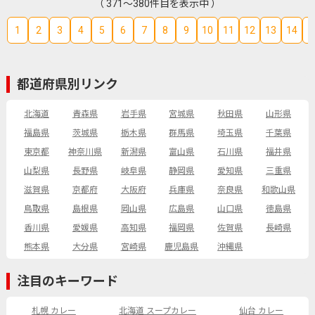
（ 371～380件目を表示中 ）
1
2
3
4
5
6
7
8
9
10
11
12
13
14
1
都道府県別リンク
北海道
青森県
岩手県
宮城県
秋田県
山形県
福島県
茨城県
栃木県
群馬県
埼玉県
千葉県
東京都
神奈川県
新潟県
富山県
石川県
福井県
山梨県
長野県
岐阜県
静岡県
愛知県
三重県
滋賀県
京都府
大阪府
兵庫県
奈良県
和歌山県
鳥取県
島根県
岡山県
広島県
山口県
徳島県
香川県
愛媛県
高知県
福岡県
佐賀県
長崎県
熊本県
大分県
宮崎県
鹿児島県
沖縄県
注目のキーワード
札幌 カレー
北海道 スープカレー
仙台 カレー