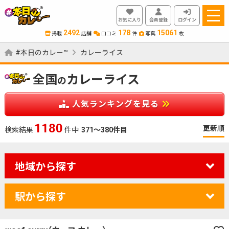
お気に入り
会員登録
ログイン
2492
178
15061
掲載
店舗
口コミ
件
写真
枚
#本日のカレー™
カレーライス
全国
カレーライス
の
人気ランキングを見る
1180
更新順
検索結果
件中
371～380件目
地域から探す
駅から探す
カレーのジャンルを絞り込む