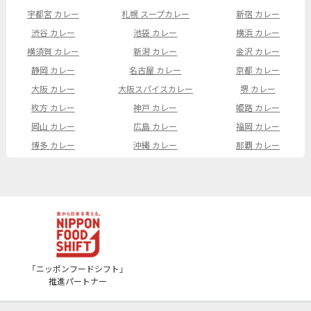
宇都宮 カレー
札幌 スープカレー
新宿 カレー
渋谷 カレー
池袋 カレー
横浜 カレー
横須賀 カレー
新潟 カレー
金沢 カレー
静岡 カレー
名古屋 カレー
京都 カレー
大阪 カレー
大阪スパイスカレー
堺 カレー
枚方 カレー
神戸 カレー
姫路 カレー
岡山 カレー
広島 カレー
福岡 カレー
博多 カレー
沖縄 カレー
那覇 カレー
「ニッポンフードシフト」
推進パートナー