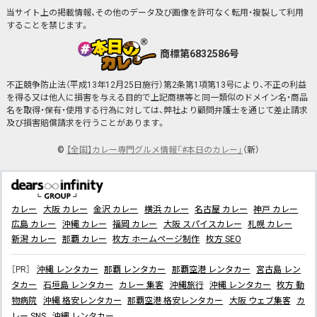
当サイト上の掲載情報、その他のデータ及び画像を許可なく転用・複製して利用
することを禁じます。
商標第6832586号
不正競争防止法（平成13年12月25日施行）第2条第1項第13号により、不正の利益
を得る又は他人に損害を与える目的で上記商標等と同一類似のドメイン名・商品
名を取得・保有・使用する行為に対しては、弊社より顧問弁護士を通じて差止請求
及び損害賠償請求を行うことがあります。
©
【全国】カレー専門グルメ情報「#本日のカレー」
（新）
カレー
大阪 カレー
金沢 カレー
横浜 カレー
名古屋 カレー
神戸 カレー
広島 カレー
沖縄 カレー
福岡 カレー
大阪 スパイスカレー
札幌 カレー
新潟 カレー
那覇 カレー
枚方 ホームページ制作
枚方 SEO
［PR］
沖縄 レンタカー
那覇 レンタカー
那覇空港 レンタカー
宮古島 レン
タカー
石垣島 レンタカー
カレー 集客
沖縄旅行
沖縄 レンタカー
枚方 動
物病院
沖縄 格安レンタカー
那覇空港 格安レンタカー
大阪 ウェブ集客
カ
レー SNS
沖縄 レンタカー