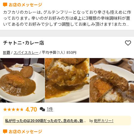
カフカリのカレーは、グルテンフリーとなっており辛さも控えめに作
っております。辛いのがお好みの方は卓上に3種類の辛味調味料が置
いてあるのでお好みで少しずつ調整してお楽しみ頂けます！またカフ
カリの一番の特徴は、フレンチシェフ仕込みの彩り豊かな副菜の種類
の多さ♪目で見ても美味しい一皿になるよう、またなるべく多くの種
類の野菜をとって身体に良いようにとの思いも込められたものとな
チャトニ・カレー店
っております。
那覇
スパイスカレー
平均予算（1人） 850円
4.70
1件
私が行ったのは20:00頃だったので、念のため、数日前と当日行く直前に電話で確認してから向かいました。 沖縄では、HPやSNSで「夜まで営業中！」と書かれていても、実際は夜に行ってみると閉まっていたり…といった印象があり心配でしたが、このお店は営業されていて安心しました♪ 場所は少しわかりづらい所にありますが、Googleマップを見ながら行けば余裕で辿り着けました。 提携されている駐車場があるかは分かりませんので徒歩がオススメですが、1軒だけポツンと明かりが付いているので近くまで行けば、すぐ分かると思います。 1階には、カレー好きには堪らない看板やメニューで、最強の誘惑がズラリと並んでいて、お店は2階です。 オーナーさんは、すごく丁寧で親切な方で優しく対応して下さり、沖縄の夜のカレーを心から楽しめました！ 店内もオシャレで清潔感あってピカピカで、気持ち良く過ごせました。 カレーもお酒もメニュー豊富で、すごく迷った末、トンカツ・エビフライ・メンチカツが乗っている「Mixフライカレー」を注文しました。 お店がバーのような雰囲気があり、雰囲気につられて「ビール」も注文ちゃいました(笑) そして、「Mixフライカレー」が来たので食べてみたところ、最初の1～2口目くらいまでは、そこまで辛い印象はなかったのですが、食べていくうちに口の中どんどん辛くなってきました。 めちゃくちゃ辛いのに、最後まで食べたくなるカレーでした！辛いのが好きな方は、かなりハマると思います！ トンカツ・エビフライ・メンチカツはサクサクで、すごく贅沢な気分まで味わえました。 テーブルの上には激辛ソースや調味料が置いてるので、お好みで調整できる感じでした。 あと、メニューに「島豆腐カレー」もあったので、ダイエット中の方や、女性も楽しめるのではないかと思います。 このお店は是非また来たいです！那覇を散策する際は是非また来ます。
乾杯カリー！