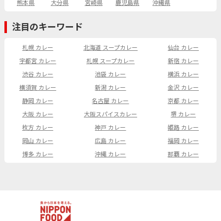
熊本県
大分県
宮崎県
鹿児島県
沖縄県
注目のキーワード
札幌 カレー
北海道 スープカレー
仙台 カレー
宇都宮 カレー
札幌 スープカレー
新宿 カレー
渋谷 カレー
池袋 カレー
横浜 カレー
横須賀 カレー
新潟 カレー
金沢 カレー
静岡 カレー
名古屋 カレー
京都 カレー
大阪 カレー
大阪スパイスカレー
堺 カレー
枚方 カレー
神戸 カレー
姫路 カレー
岡山 カレー
広島 カレー
福岡 カレー
博多 カレー
沖縄 カレー
那覇 カレー