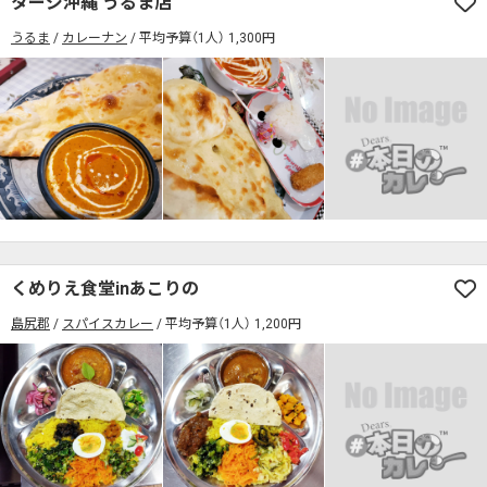
タージ沖縄 うるま店
席の予約可
駅から徒歩5分以内
うるま
カレーナン
平均予算（1人） 1,300円
カレーのジャンルを絞り込む
無料駐車場あり
1人でも入りやすいお店
席の予約可
駅から徒歩5分以内
モーニングあり
ランチあり
夜10時以降も営業
無料駐車場あり
1人でも入りやすいお店
年中無休
5名以上の団体歓迎
テイクアウトOK
モーニングあり
ランチあり
夜10時以降も営業
デリバリー対応
禁煙席のみ
喫煙席あり
年中無休
5名以上の団体歓迎
テイクアウトOK
カウンター席あり
テーブル席あり
テラス席あり
デリバリー対応
禁煙席のみ
喫煙席あり
テラス席ペット可
子連れ・赤ちゃんOK
カウンター席あり
テーブル席あり
テラス席あり
くめりえ食堂inあこりの
カレー専門店
辛さが選べるお店
島尻郡
スパイスカレー
平均予算（1人） 1,200円
テラス席ペット可
子連れ・赤ちゃんOK
キッズメニューあり
ポイント貯まる・使える
カレー専門店
辛さが選べるお店
カード決済可
電子マネー決済可
キッズメニューあり
ポイント貯まる・使える
#本日のカレー見た！で特典あり
カード決済可
電子マネー決済可
検索する
#本日のカレー見た！で特典あり