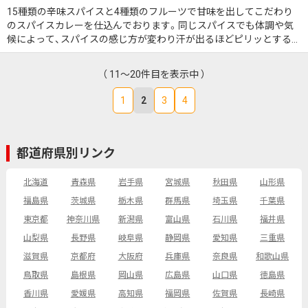
15種類の辛味スパイスと4種類のフルーツで甘味を出してこだわり
のスパイスカレーを仕込んでおります。同じスパイスでも体調や気
候によって、スパイスの感じ方が変わり汗が出るほどピリッとする日
もあれば、寒くて暖かく感じる日もあるスパイスカレーはご飯が進み
ます。皆さんにも是非食べてほしいです！
（ 11～20件目を表示中 ）
1
2
3
4
都道府県別リンク
北海道
青森県
岩手県
宮城県
秋田県
山形県
福島県
茨城県
栃木県
群馬県
埼玉県
千葉県
東京都
神奈川県
新潟県
富山県
石川県
福井県
山梨県
長野県
岐阜県
静岡県
愛知県
三重県
滋賀県
京都府
大阪府
兵庫県
奈良県
和歌山県
鳥取県
島根県
岡山県
広島県
山口県
徳島県
香川県
愛媛県
高知県
福岡県
佐賀県
長崎県