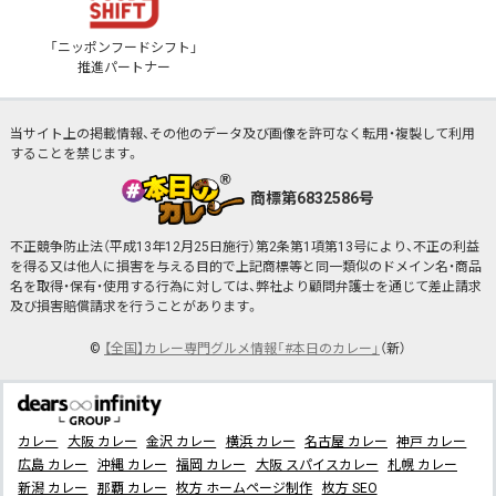
「ニッポンフードシフト」
推進パートナー
当サイト上の掲載情報、その他のデータ及び画像を許可なく転用・複製して利用
することを禁じます。
商標第6832586号
不正競争防止法（平成13年12月25日施行）第2条第1項第13号により、不正の利益
を得る又は他人に損害を与える目的で上記商標等と同一類似のドメイン名・商品
名を取得・保有・使用する行為に対しては、弊社より顧問弁護士を通じて差止請求
及び損害賠償請求を行うことがあります。
©
【全国】カレー専門グルメ情報「#本日のカレー」
（新）
カレー
大阪 カレー
金沢 カレー
横浜 カレー
名古屋 カレー
神戸 カレー
広島 カレー
沖縄 カレー
福岡 カレー
大阪 スパイスカレー
札幌 カレー
新潟 カレー
那覇 カレー
枚方 ホームページ制作
枚方 SEO