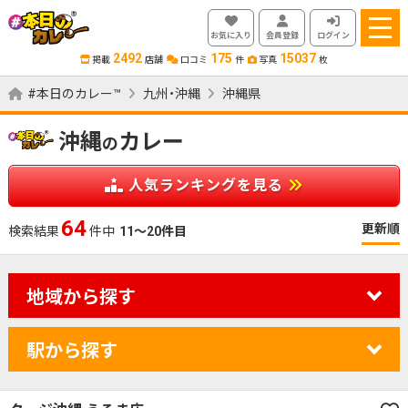
お気に入り
会員登録
ログイン
2492
175
15037
掲載
店舗
口コミ
件
写真
枚
#本日のカレー™
九州・沖縄
沖縄県
沖縄
カレー
の
人気ランキングを見る
64
更新順
検索結果
件中
11～20件目
地域から探す
駅から探す
カレーのジャンルを絞り込む