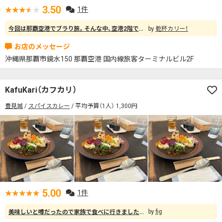
3.50
1件
今回は那覇空港でブラり旅。そんな中、空港2階で美味しそうなカレーパン（「鹿児島県産 黒豚カレーパン」と「佐賀牛カレーパン」）を発見したので、「鹿児島県産 黒豚カレーパン」をテイクアウト購入しました。 味はしっかりしていて肉もゴロゴロ入っていました。 味はよくある普通のカレーで、どちらかというとお肉で勝負してる感じでした。 袋は大きめですが開けてみるとカレーパン自体はあまり大きくなく1個420円は少し高く感じましたが、那覇空港内にあり立地も良いので、沖縄発の便で帰る旅行者さんは朝食などにも良いと思います。 空港内の店舗ということを考えれば…あと少しパンが大きくて1個300～350円くらいなら、2個買っちゃうかも。
乾杯カリー！
沖縄県那覇市鏡水150 那覇空港 国内線旅客ターミナルビル2F
KafuKari（カフカリ）
豊見城
スパイスカレー
平均予算（1人） 1,300円
5.00
1件
fig
美味しいと噂だったので家族で食べに行きました！おしゃれなカレーでとても美味しかったです。駐車場が狭く停めにくかった記憶があります。