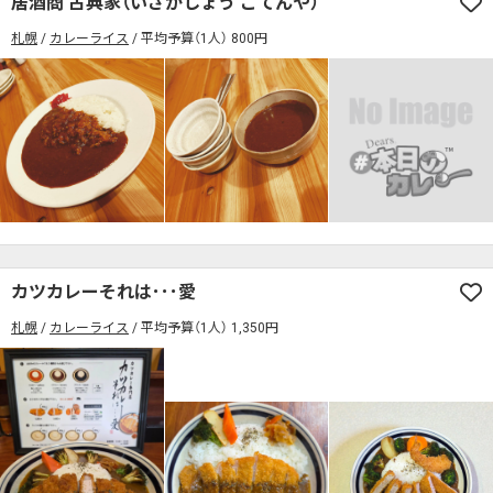
居酒商 古典家（いざかしょう こてんや）
席の予約可
駅から徒歩5分以内
札幌
カレーライス
平均予算（1人） 800円
カレーのジャンルを絞り込む
無料駐車場あり
1人でも入りやすいお店
席の予約可
駅から徒歩5分以内
モーニングあり
ランチあり
夜10時以降も営業
無料駐車場あり
1人でも入りやすいお店
年中無休
5名以上の団体歓迎
テイクアウトOK
モーニングあり
ランチあり
夜10時以降も営業
デリバリー対応
禁煙席のみ
喫煙席あり
年中無休
5名以上の団体歓迎
テイクアウトOK
カウンター席あり
テーブル席あり
テラス席あり
デリバリー対応
禁煙席のみ
喫煙席あり
テラス席ペット可
子連れ・赤ちゃんOK
カウンター席あり
テーブル席あり
テラス席あり
カツカレーそれは･･･愛
カレー専門店
辛さが選べるお店
札幌
カレーライス
平均予算（1人） 1,350円
テラス席ペット可
子連れ・赤ちゃんOK
キッズメニューあり
ポイント貯まる・使える
カレー専門店
辛さが選べるお店
カード決済可
電子マネー決済可
キッズメニューあり
ポイント貯まる・使える
#本日のカレー見た！で特典あり
カード決済可
電子マネー決済可
検索する
#本日のカレー見た！で特典あり