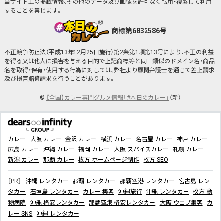
当サイト上の掲載情報、その他のデータ及び画像を許可なく転用・複製して利用
することを禁じます。
商標第6832586号
不正競争防止法（平成13年12月25日施行）第2条第1項第13号により、不正の利益
を得る又は他人に損害を与える目的で上記商標等と同一類似のドメイン名・商品
名を取得・保有・使用する行為に対しては、弊社より顧問弁護士を通じて差止請求
及び損害賠償請求を行うことがあります。
©
【全国】カレー専門グルメ情報「#本日のカレー」
（新）
カレー
大阪 カレー
金沢 カレー
横浜 カレー
名古屋 カレー
神戸 カレー
広島 カレー
沖縄 カレー
福岡 カレー
大阪 スパイスカレー
札幌 カレー
新潟 カレー
那覇 カレー
枚方 ホームページ制作
枚方 SEO
［PR］
沖縄 レンタカー
那覇 レンタカー
那覇空港 レンタカー
宮古島 レン
タカー
石垣島 レンタカー
カレー 集客
沖縄旅行
沖縄 レンタカー
枚方 動
物病院
沖縄 格安レンタカー
那覇空港 格安レンタカー
大阪 ウェブ集客
カ
レー SNS
沖縄 レンタカー