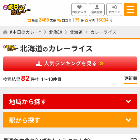
お気に入り
会員登録
ログイン
2488
175
15004
掲載
店舗
口コミ
件
写真
枚
#本日のカレー™
北海道
北海道
カレーライス
北海道
カレーライス
の
人気ランキングを見る
82
更新順
検索結果
件中
1～10件目
地域から探す
駅から探す
カレーのジャンルを絞り込む