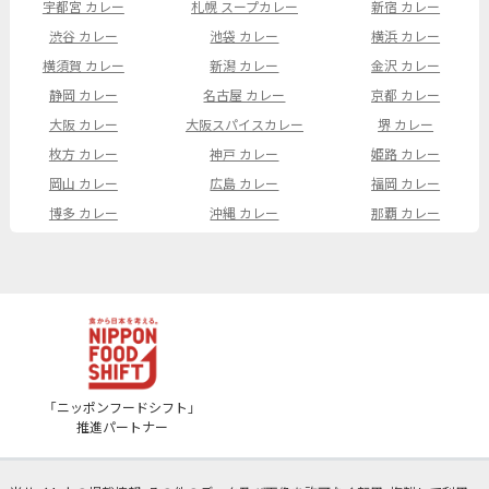
宇都宮 カレー
札幌 スープカレー
新宿 カレー
渋谷 カレー
池袋 カレー
横浜 カレー
横須賀 カレー
新潟 カレー
金沢 カレー
静岡 カレー
名古屋 カレー
京都 カレー
大阪 カレー
大阪スパイスカレー
堺 カレー
枚方 カレー
神戸 カレー
姫路 カレー
岡山 カレー
広島 カレー
福岡 カレー
博多 カレー
沖縄 カレー
那覇 カレー
「ニッポンフードシフト」
推進パートナー