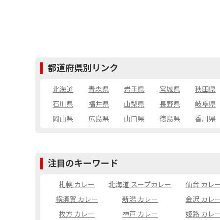
都道府県別リンク
北海道
青森県
岩手県
宮城県
秋田県
石川県
福井県
山梨県
長野県
岐阜県
岡山県
広島県
山口県
徳島県
香川県
注目のキーワード
札幌 カレー
北海道 スープカレー
仙台 カレ
横須賀 カレー
新潟 カレー
金沢 カレ
枚方 カレー
神戸 カレー
姫路 カレ