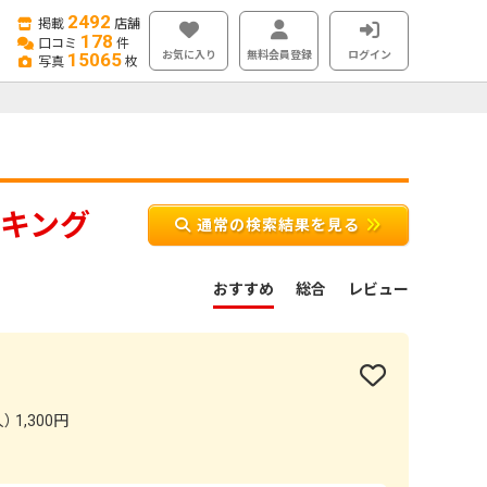
2492
掲載
店舗
178
口コミ
件
お気に入り
無料会員登録
ログイン
15065
写真
枚
キング
通常の検索結果を見る
おすすめ
総合
レビュー
 1,300円