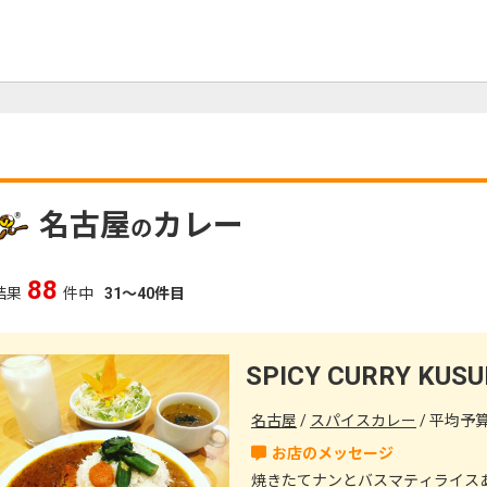
名古屋
カレー
の
88
結果
件中
31～40件目
名古屋
スパイスカレー
平均予算（
焼きたてナンとバスマティライス