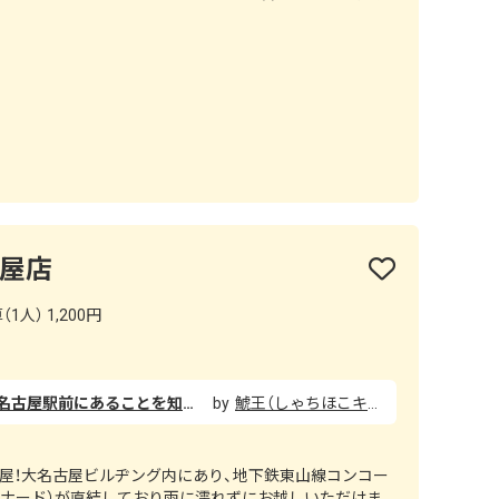
古屋店
1人） 1,200円
もうやんカレーを食べてみたく、名古屋駅前にあることを知り、夕方5時から始まるディナータイムで食べに行きました。 メニューが多くて選ぶのに困りましたが、《もうやんカレー 全部のせ》を食べました！ドロッとしたルウに、ポークとチキンとエビと伸びるチーズが入っていて、辛くないのに大満足の一杯でした！腹持ちも良かったです。パインジュースも濃厚なのにスッキリしてて美味しかったです！ 店内にはバイキング形式で好きな漬物を取れるスペースがあり、じゃがいも丸ごと（1人1個まで）もあり、驚きました！◎ 支払いが現金不可だったので、現金OKになってもらえると助かります。 お酒のラインナップも豊富なので、次回はカレーとお酒を楽しみに行こうと思います！
鯱王（しゃちほこキング）
屋！大名古屋ビルヂング内にあり、地下鉄東山線コンコー
イナード）が直結しており雨に濡れずにお越しいただけま