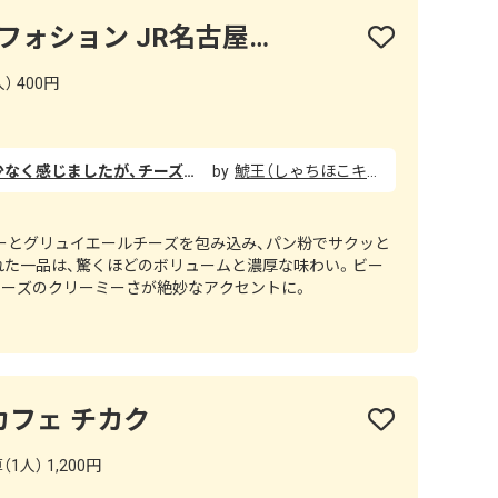
【テイクアウト専門】フォション JR名古屋タカシマヤ店
） 400円
カレーパンの中の具はちょっと少なく感じましたが、チーズも入ってて味は美味しかったです！ でもサイズが小さいわりに価格が高く、私はリピートしないかもです。
鯱王（しゃちほこキング）
ーとグリュイエールチーズを包み込み、パン粉でサクッと
れた一品は、驚くほどのボリュームと濃厚な味わい。ビー
チーズのクリーミーさが絶妙なアクセントに。
カフェ チカク
1人） 1,200円