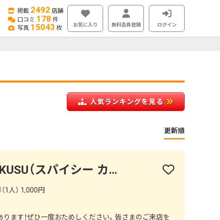
2492
掲載
店舗
178
口コミ
件
お気に入り
無料会員登録
ログイン
15043
写真
枚
人気ランキングを見る
更新順
SPICY CURRY KUSUKUSU（スパイシー カリー クスクス）
1人） 1,000円
あります！ぜひ一度おためしください。皆さまのご来店を