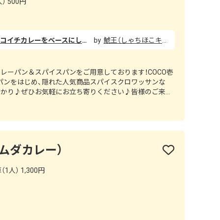
） 500円
ポークカレーパン（約300円）はココイチカレーをベースにしたカレーパンのようで味は美味しく、牛すじ煮込みカレーパン（約350円）は牛肉の旨みで深い味わいに仕上げたカレーパンのようで味は美味しかったです！ ただ、ポークも牛すじも中の具が少なく、私の場合は大満足とまではいかなかった。 ココイチはブランド力もあり高いのは覚悟してましたが、全体的に価格設定が高く感じたからこそ大満足のボリュームであってほしかったです。 この味と価格で、中の具ずっしりボリューム満点にしてくれれば、もう言うことなしでリピート確実です！
鯱王（しゃちほこキング）
レーパン＆スパイスパンをご用意しております！COCO壱
パンをはじめ、隠れた人気商品スパイスクロワッサンな
ばかり♪ぜひお気軽にお立ち寄りください♪皆様のご来店
（ラムダカレー）
1人） 1,300円