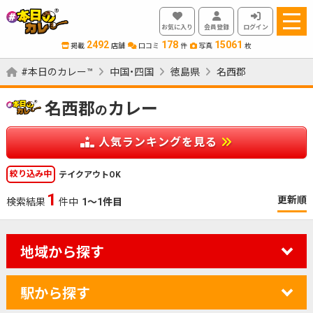
お気に入り
会員登録
ログイン
2492
178
15061
掲載
店舗
口コミ
件
写真
枚
#本日のカレー™
中国・四国
徳島県
名西郡
名西郡
カレー
の
人気ランキングを見る
絞り込み中
テイクアウトOK
1
更新順
検索結果
件中
1～1件目
地域から探す
駅から探す