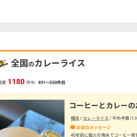
全国
カレーライス
の
1180
結果
件中
491～500件目
コーヒーとカレーのお
横浜
カレーライス
平均予算（1人）
40年前に戦火の南米でコーヒー修