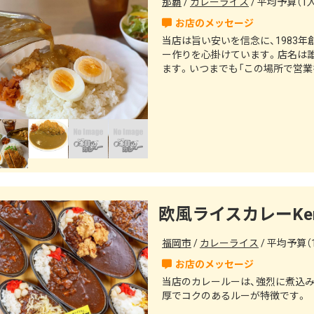
那覇
カレーライス
平均予算（1人
当店は旨い安いを信念に、1983
ー作りを心掛けています。店名は
ます。いつまでも「この場所で営業
ます。
欧風ライスカレーKen
福岡市
カレーライス
平均予算（1
当店のカレールーは、強烈に煮込
厚でコクのあるルーが特徴です。