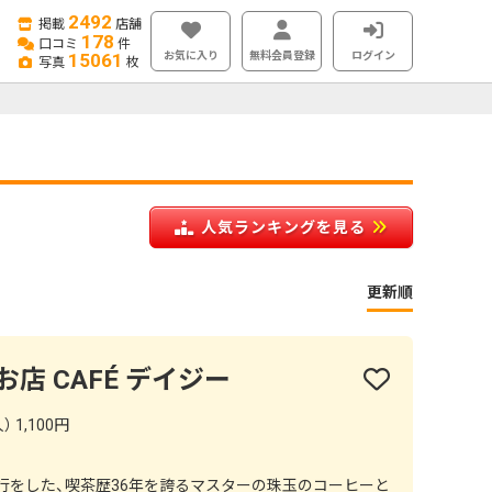
2492
掲載
店舗
178
口コミ
件
お気に入り
無料会員登録
ログイン
15061
写真
枚
人気ランキングを見る
更新順
店 CAFÉ デイジー
 1,100円
行をした、喫茶歴36年を誇るマスターの珠玉のコーヒーと