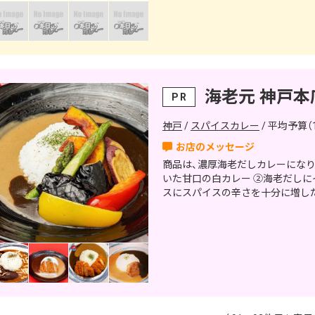
海老元 神戸本
PR
神戸
スパイスカレー
平均予算（1
商品は、濃厚海老だしカレーになります。 商品ラインナップは、 ①しっか
いた甘口の白カレー ②海老だしに
スにスパイスの辛さを十分に増した辛口の赤 になりま
ーフ&ハーフに、海老カツなどお