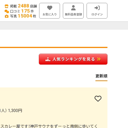
2488
掲載
店舗
175
口コミ
件
お気に入り
無料会員登録
ログイン
15004
写真
枚
人気ランキングを見る
更新順
人） 1,300円
イスカレー屋です！神戸サウナをずーっと南側に歩いてく