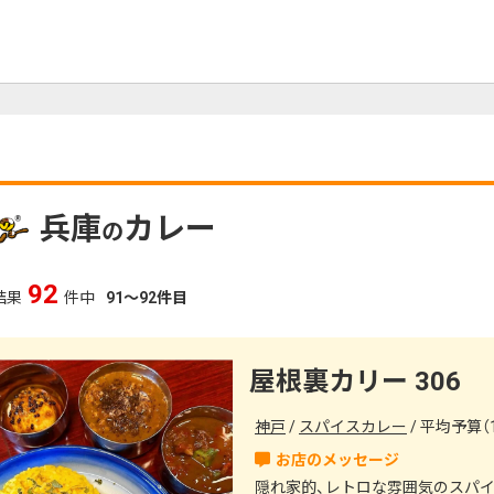
兵庫
カレー
の
92
結果
件中
91～92件目
屋根裏カリー 306
神戸
スパイスカレー
平均予算（1
隠れ家的、レトロな雰囲気のスパ