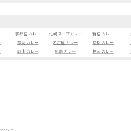
ー
宇都宮 カレー
札幌 スープカレー
新宿 カレー
ー
静岡 カレー
名古屋 カレー
京都 カレー
ー
岡山 カレー
広島 カレー
福岡 カレー
inityは