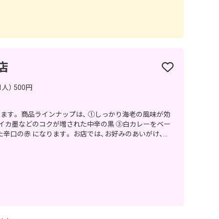
店
人） 500円
り海老の風味が効
イカ墨などのコクが増された中辛の黒 ③白カレーをベー
す。 お店では、お好みのあいがけ、ハ
好きなトッピングで召し上がっていただくのが人気です。