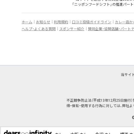
「ニッポンフードシフト」
の
推進パート
ホーム
お知らせ
利用規約
口コミ投稿ガイドライン
カレー店か
ヘルプ・よくある質問
スポンサー紹介
賛同企業・協賛店舗・パート
当サイ
不正競争防止法（平成13年12月25日施
得・保有・使用する行為に対しては、弊社