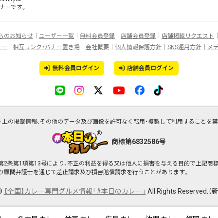
ナー
です。
らのお知らせ
ユーザー一覧
無料会員登録
店舗会員登録
店舗掲載リクエスト
ナー
相互リンク・バナー置き場
会社概要
個人情報保護方針
SNS運用方針
メ
無料会員ログイン
店舗会員ログイン
ト上の掲載情報、その他のデータ及び画像を許可なく転用・複製して利用することを禁
商標第6832586号
行）第2条第1項第13号により、不正の利益を得る又は他人に損害を与える目的で上記
より顧問弁護士を通じて差止請求及び損害賠償請求を行うことがあります。
©
【全国】カレー専門グルメ情報「#本日のカレー」
All Rights Reserved.
（新