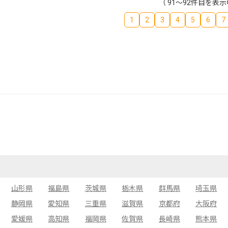
（ 91～92件目を表示
1
2
3
4
5
6
7
山形県
福島県
茨城県
栃木県
群馬県
埼玉県
静岡県
愛知県
三重県
滋賀県
京都府
大阪府
愛媛県
高知県
福岡県
佐賀県
長崎県
熊本県